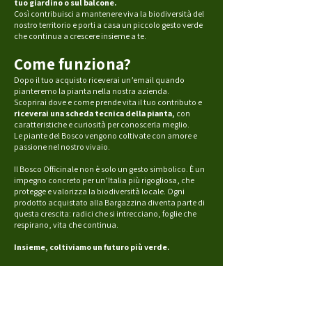
tuo giardino o sul balcone.
Così contribuisci a mantenere viva la biodiversità del
nostro territorio e porti a casa un piccolo gesto verde
che continua a crescere insieme a te.
Come funziona?
Dopo il tuo acquisto riceverai un’email quando
pianteremo la pianta nella nostra azienda.
Scoprirai dove e come prende vita il tuo contributo e
riceverai una scheda tecnica della pianta,
con
caratteristiche e curiosità per conoscerla meglio.
Le piante del Bosco vengono coltivate con amore e
passione nel nostro vivaio.
Il Bosco Officinale non è solo un gesto simbolico. È un
impegno concreto per un’Italia più rigogliosa, che
protegge e valorizza la biodiversità locale. Ogni
prodotto acquistato alla Bargazzina diventa parte di
questa crescita: radici che si intrecciano, foglie che
respirano, vita che continua.
Insieme, coltiviamo un futuro più verde.
clicca qui per acquistare i nostri prodotti e supportare i