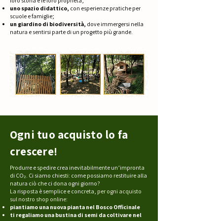
loro storia e le loro proprietà;
uno spazio didattico,
con esperienze pratiche per
scuole e famiglie;
un giardino di biodiversità,
dove immergersi nella
natura e sentirsi parte di un progetto più grande.
Ogni tuo acquisto lo fa
crescere!
Produrre e spedire crea inevitabilmente un’impronta
di CO₂. Ci siamo chiesti: come possiamo restituire alla
natura ciò che ci dona ogni giorno?
La risposta è semplice e concreta,
per ogni acquisto
sul nostro shop online:
piantiamo una nuova pianta nel Bosco Officinale
ti regaliamo una bustina di semi da coltivare nel