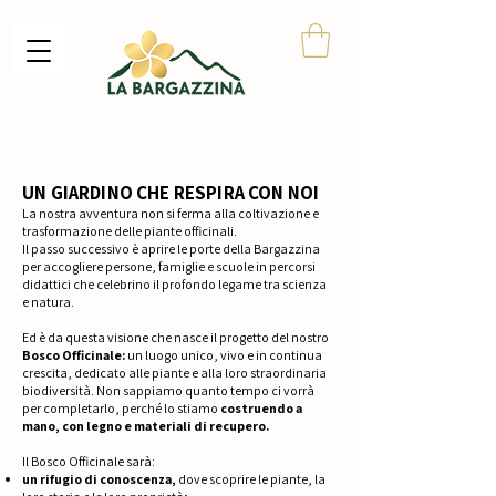
UN GIARDINO CHE RESPIRA CON NOI
La nostra avventura non si ferma alla coltivazione e
trasformazione delle piante officinali.
Il passo successivo è aprire le porte della Bargazzina
per accogliere persone, famiglie e scuole in percorsi
didattici che celebrino il profondo legame tra scienza
e natura.
Ed è da questa visione che nasce il progetto del nostro
Bosco Officinale:
un luogo unico, vivo e in continua
crescita, dedicato alle piante e alla loro straordinaria
biodiversità. Non sappiamo quanto tempo ci vorrà
per completarlo, perché lo stiamo
costruendo a
mano, con legno e materiali di recupero.
Il Bosco Officinale sarà:
un rifugio di conoscenza,
dove scoprire le piante, la