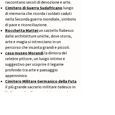
raccontano secoli di devozione e arte.
Cimitero di Guerra Sudafricano
luogo
di memoria che ricorda i soldati caduti
nella Seconda guerra mondiale, simbolo
di pace e riconciliazione.
Rocchetta Mattei
un castello fiabesco
dalle architetture uniche, dove storia,
arte e magia si intrecciano in un
percorso che incanta grandi e piccoli.
casa museo Morandi
la dimora del
celebre pittore, un luogo intimo e
suggestivo per scoprire il legame
profondo tra arte e paesaggio
appenninico.
Cimitero Militare Germanico della Futa
il più grande sacrario militare tedesco in
Italia, un sito di memoria immerso in un
paesaggio montano di grande
suggestione.