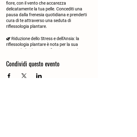
fiore, con il vento che accarezza
delicatamente la tua pelle. Concediti una
pausa dalla frenesia quotidiana e prenderti
cura di te attraverso una seduta di
riflessologia plantare.
🌿 Riduzione dello Stress e dell'Ansia:
la
riflessologia plantare è nota per la sua
capacità di ridurre significativamente lo
stress e l'ansia. Durante la seduta, la
Condividi questo evento
pressione sui punti riflessi dei tuoi piedi
stimola il rilascio di endorfine, i
"neurotrasmettitori della felicità". Questo ti
aiuta a ripristinare la serenità, migliorando il
tuo umore e la tua capacità di affrontare le
sfide quotidiane.
🌸 Miglioramento della Circolazione
Sanguigna:
la stimolazione dei punti riflessi
attiva la circolazione sanguigna, favorendo
una migliore ossigenazione dei tessuti e il
trasporto dei nutrienti vitali. Questo processo
aiuta a mantenere il tuo corpo in equilibrio,