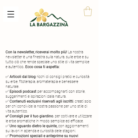
Con la newsletter, riceverai molto più!
La nostra
newsletter è una finestra sulla natura, sulle erbe e su
tutto ciò che rende speciale uno stile di vita semplice
e autentico
. Ecco cosa ti aspetta:
✅
Articoli dal blog
ricchi di consigli pratici e curiosità
su erbe, fitoterapia, aromaterapia e benessere
naturale.
✅
Episodi podcast
per accompagnarti con storie,
suggerimenti e ispirazioni dalla natura.
✅
Contenuti esclusivi riservati agli iscritti
, creati solo
per chi condivide la nostra passione per uno stile di
vita autentico.
✅ Consigli per il tuo giardino
, per coltivare e utilizzare
le erbe aromatiche in modo semplice ed efficace.
✅
Uno sguardo dietro le quinte,
con aggiornamenti
sui lavori in azienda e curiosità delle stagioni.
✅
Promozioni speciali e anteprime su nuovi