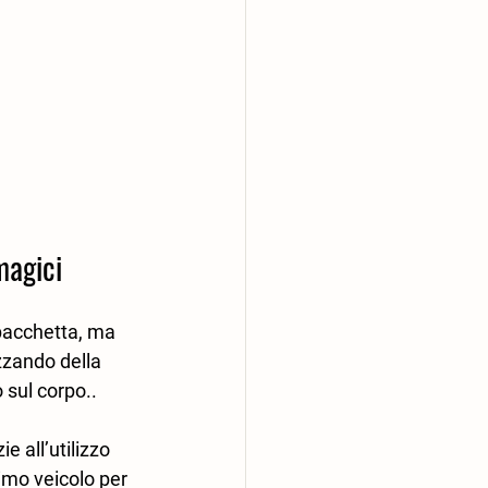
magici
 bacchetta, ma 
zzando della 
sul corpo.. 
zie all’utilizzo 
imo veicolo per 