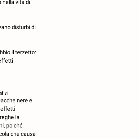
nella vita di 
ano disturbi di 
io il terzetto: 
fetti 
ativi
bacche nere e 
effetti 
reghe la 
i, poiché 
cola che causa 