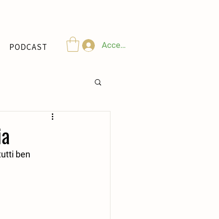
Accedi
PODCAST
ia
utti ben 