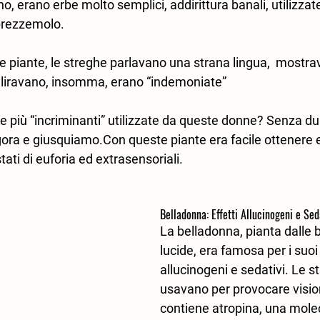
o, erano erbe molto semplici, addirittura banali, utilizzate 
l prezzemolo.
lle piante, le streghe parlavano una strana lingua,  mostrav
iravano, insomma, erano “indemoniate”
e più “incriminanti” utilizzate da queste donne? Senza dubb
ra e giusquiamo.Con queste piante era facile ottenere ef
stati di euforia ed extrasensoriali.
Belladonna: Effetti Allucinogeni e Sed
La belladonna, pianta dalle 
lucide, era famosa per i suoi 
allucinogeni e sedativi. Le st
usavano per provocare vision
contiene atropina, una mole