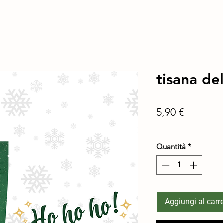
tisana de
Prezzo
5,90 €
spedizione in 24/48 h
Quantità
*
Aggiungi al carre