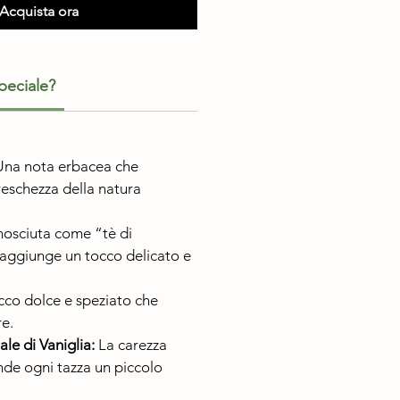
Acquista ora
peciale?
na nota erbacea che
reschezza della natura
osciuta come “tè di
aggiunge un tocco delicato e
co dolce e speziato che
re.
le di Vaniglia:
La carezza
ende ogni tazza un piccolo