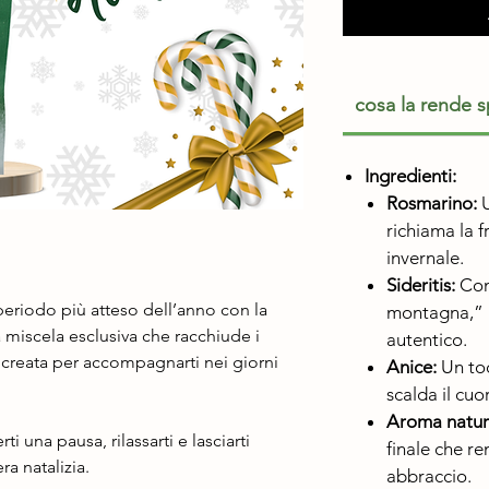
cosa la rende s
Ingredienti:
Rosmarino:
U
richiama la f
invernale.
Sideritis:
Con
 periodo più atteso dell’anno con la
montagna,” 
 miscela esclusiva che racchiude i
autentico.
, creata per accompagnarti nei giorni
Anice:
Un toc
scalda il cuo
Aroma natura
i una pausa, rilassarti e lasciarti
finale che r
a natalizia.
abbraccio.