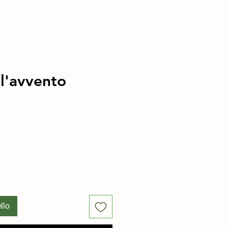
ll'avvento
llo