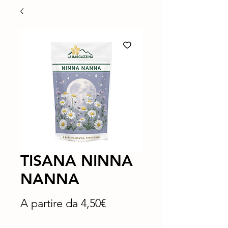
TISANA NINNA
NANNA
Prezzo
A partire da
4,50€
scontato
spedizione in 24/48 h