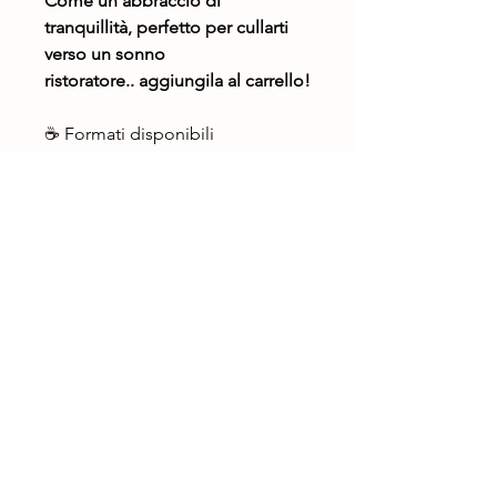
Come un abbraccio di
tranquillità, perfetto per cullarti
verso un sonno
ristoratore.. aggiungila al carrello!
☕ Formati disponibili
Sfusa in
busta doypack
salvafreschezza
Confezione da
10 filtri
compostabili
(senza colla né
punti metallici)
Confezione da
10 capsule
compostabili compatibili
Nespresso
ingredienti
Malva
– morbida e vellutata,
questa tisana fa per te se...
perfetta per tutta la famiglia.