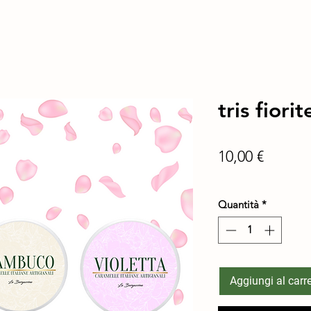
tris fiorit
Prezzo
10,00 €
spedizione in 24/48 h
Quantità
*
Aggiungi al carre