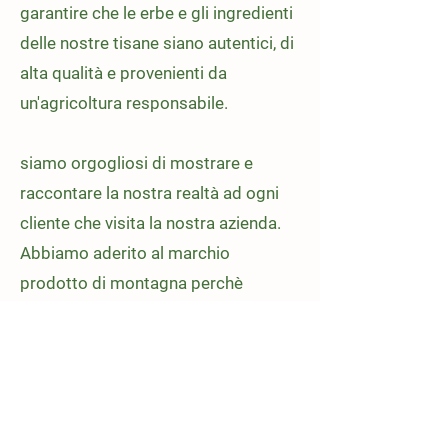
garantire che le erbe e gli ingredienti
delle nostre tisane siano autentici, di
alta qualità e provenienti da
un'agricoltura responsabile.
siamo orgogliosi di mostrare e
raccontare la nostra realtà ad ogni
cliente che visita la nostra azienda.
Abbiamo aderito al marchio
prodotto di montagna perchè
crediamo che rifletta meglio i nostri
valori e perchè valorizza la posizione
geografica della nostra azienda:
questo è un marchio di
riconoscimento esclusivo solo per le