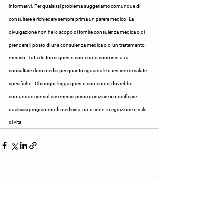
informativi. Per qualsiasi problema suggeriamo comunque di 
consultare e richiedere sempre prima un parere medico. La 
divulgazione non ha lo scopo di fornire consulenza medica o di 
prendere il posto di una consulenza medica o di un trattamento 
medico. Tutti i lettori di questo contenuto sono invitati a 
consultare i loro medici per quanto riguarda le questioni di salute 
specifiche.  Chiunque legga questo contenuto, dovrebbe 
comunque consultare i medici prima di iniziare o modificare 
qualsiasi programma di medicina, nutrizione, integrazione o stile 
di vita.
Mostra tutti
Post correlati