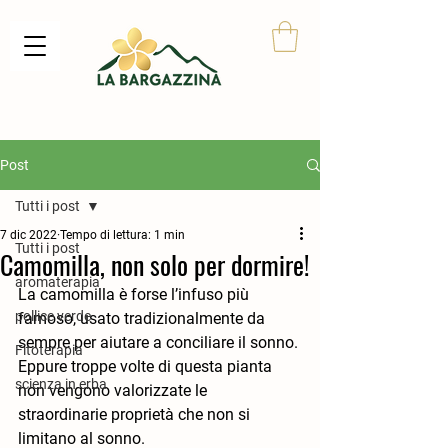
Post
Tutti i post
7 dic 2022
Tempo di lettura: 1 min
Tutti i post
Camomilla, non solo per dormire!
aromaterapia
La camomilla è forse l’infuso più 
pollice verde
famoso, usato tradizionalmente da 
sempre per aiutare a conciliare il sonno. 
Fitoterapia
Eppure troppe volte di questa pianta 
scienza in erba
non vengono valorizzate le 
straordinarie proprietà che non si 
limitano al sonno.