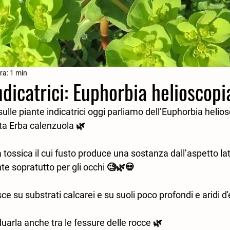
ra: 1 min
ndicatrici: Euphorbia helioscopi
sulle piante indicatrici oggi parliamo dell’Euphorbia helio
 Erba calenzuola 🌿⁣
a tossica il cui fusto produce una sostanza dall’aspetto la
e sopratutto per gli occhi 🧐🌿💀⁣
e su substrati calcarei e su suoli poco profondi e aridi d'
iduarla anche tra le fessure delle rocce 🌿⁣