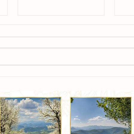
La Ro
Piante bioindicatrici: Equiseto