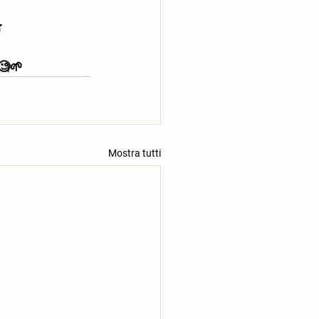
⁣
 🧐🌱
Mostra tutti